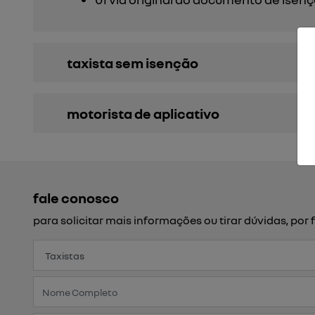
taxista sem isenção
motorista de aplicativo
fale conosco
para solicitar mais informações ou tirar dúvidas, p