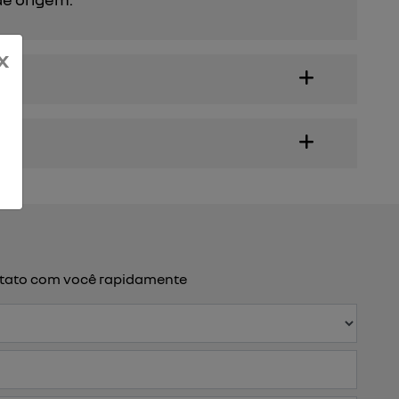
x
ontato com você rapidamente