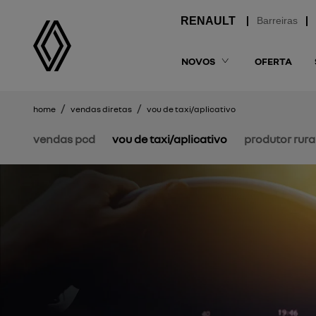
Barreiras
NOVOS
OFERTA
home
vendas diretas
vou de taxi/aplicativo
vendas pcd
vou de taxi/aplicativo
produtor rura