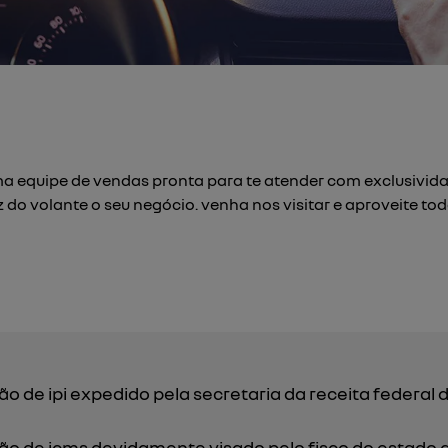
uma equipe de vendas pronta para te atender com exclusivid
 do volante o seu negócio. venha nos visitar e aproveite t
ção de ipi expedido pela secretaria da receita federa
ção de icms devidamente visado pelo fisco do estado 