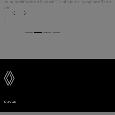
capacidade da Renault Oroch para situações off road.
previous
next
Próximo
Roda biton diamantada 16”​
NOVOS
MAPA DO SITE
POLÍTICA DE PRIVACIDADE