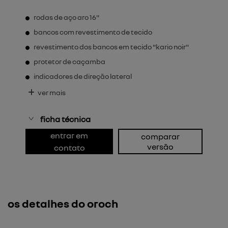
rodas de aço aro 16"
bancos com revestimento de tecido
revestimento dos bancos em tecido "kario noir"
protetor de caçamba
indicadores de direção lateral
ver mais
ficha técnica
entrar em
comparar
versão
contato
os detalhes do oroch