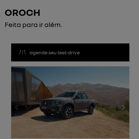
OROCH
Feita para ir além.
agende seu test-drive
Anterior
Próxi