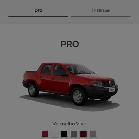
Anterior
P
pro
intense
PRO
Vermelho Vivo