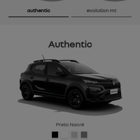
Anterior
P
authentic
evolution mt
Authentic
Preto Nacré