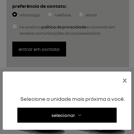
preferência de contato:
whatsapp
telefone
email
li e aceito a
política de privacidade
e concordo em
receber comunicações da concessionária.
entrar em contato
KARDIAN
x
versões
Selecione a unidade mais próxima a você.
selecionar