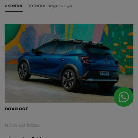
exterior
interior
segurança
nova cor
Nova cor biton.
previous
next