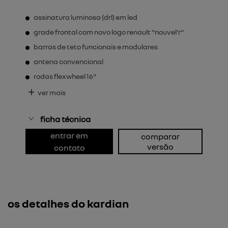
assinatura luminosa (drl) em led
grade frontal com novo logo renault "nouvel'r"
barras de teto funcionais e modulares
antena convencional
rodas flexwheel 16"
ver mais
ficha técnica
entrar em
comparar
versão
contato
os detalhes do kardian