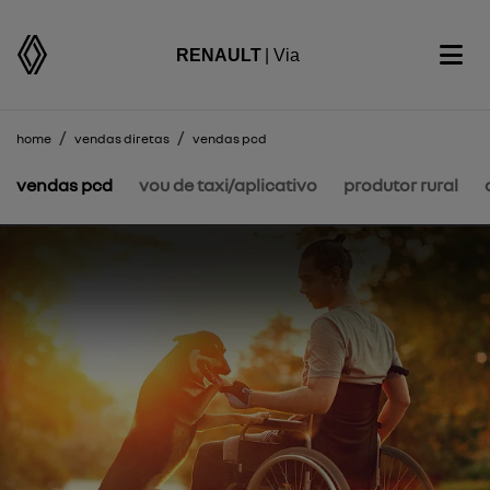
RENAULT
| Via
home
vendas diretas
vendas pcd
vendas pcd
vou de taxi/aplicativo
produtor rural