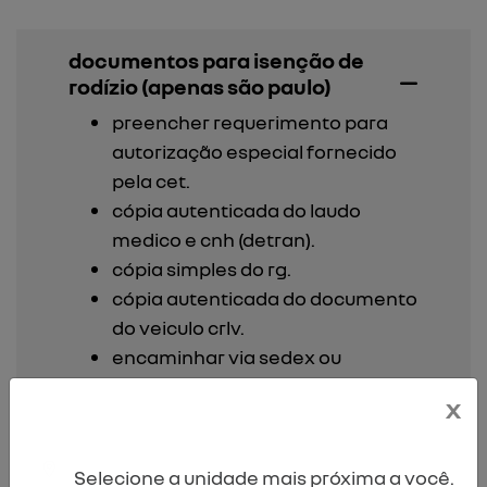
documentos para isenção de
rodízio (apenas são paulo)
preencher requerimento para
autorização especial fornecido
pela cet.
cópia autenticada do laudo
medico e cnh (detran).
cópia simples do rg.
cópia autenticada do documento
do veiculo crlv.
encaminhar via sedex ou
pessoalmente para rua do
x
sumidouro 740 - pinheiros, são
paulo, cep: 05428-010.aos
cuidados do dsv - departamento
Selecione a unidade mais próxima a você.