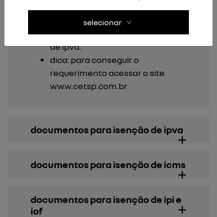
de autorizações especiais.
declaração que irá possuir
selecionar
apenas um veículo com a isenção
de ipva.
dica: para conseguir o
requerimento acessar o site
www.cetsp.com.br
documentos para isenção de ipva
documentos para isenção de icms
documentos para isenção de ipi e
iof