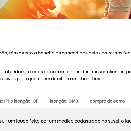
ão, têm direito a benefícios concedidos pelos governos fede
e atendam a todas as necessidades dos nossos clientes. po
lusivos para quem tem direito a esse benefício.
o IPI e isenção IOF
isenção ICMS
compra do carro
suir um laudo feito por um médico cadastrado no susei. o la