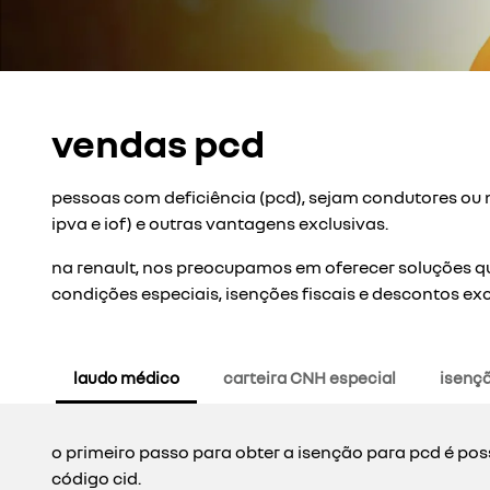
vendas pcd
pessoas com deficiência (pcd), sejam condutores ou n
ipva e iof) e outras vantagens exclusivas.
na renault, nos preocupamos em oferecer soluções qu
condições especiais, isenções fiscais e descontos exc
laudo médico
carteira CNH especial
isençã
o primeiro passo para obter a isenção para pcd é pos
código cid.