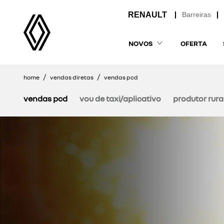
Barreiras
NOVOS
OFERTA
home
vendas diretas
vendas pcd
vendas pcd
vou de taxi/aplicativo
produtor rura