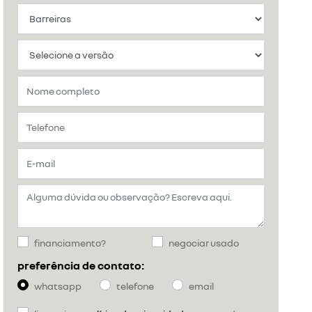
financiamento?
negociar usado
preferência de contato:
whatsapp
telefone
email