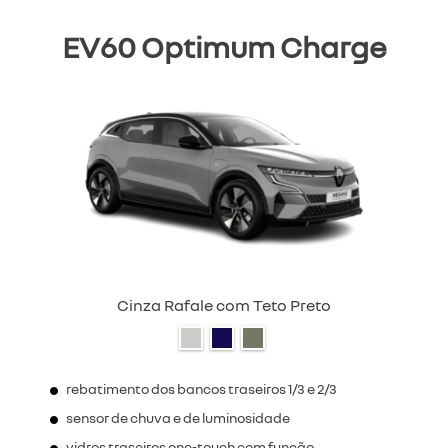
EV60 Optimum Charge
Cinza Rafale com Teto Preto
rebatimento dos bancos traseiros 1/3 e 2/3
sensor de chuva e de luminosidade
vidros traseiros one-touch com função