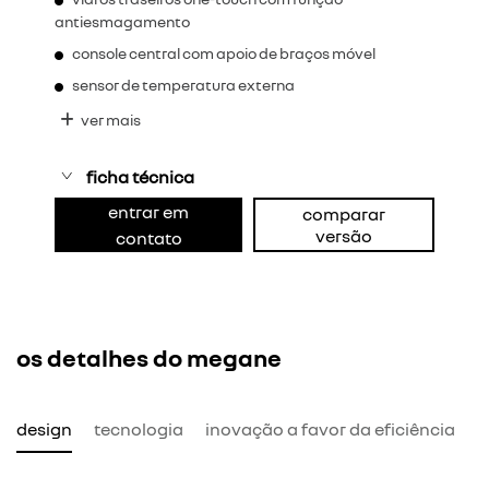
antiesmagamento
console central com apoio de braços móvel
sensor de temperatura externa
ver mais
ficha técnica
entrar em
comparar
versão
contato
os detalhes do megane
design
tecnologia
inovação a favor da eficiência
r