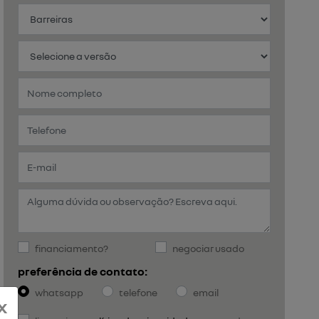
financiamento?
negociar usado
preferência de contato:
whatsapp
telefone
email
x