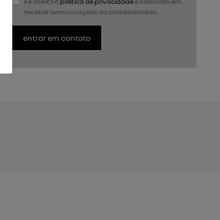
li e aceito a
política de privacidade
e concordo em
receber comunicações da concessionária.
entrar em contato