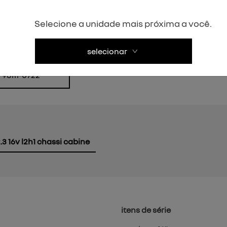
Selecione a unidade mais próxima a você.
Próximo
selecionar
atsapp
) 98111-0722
.3 16v l2h1 chassi cabine
itens de série