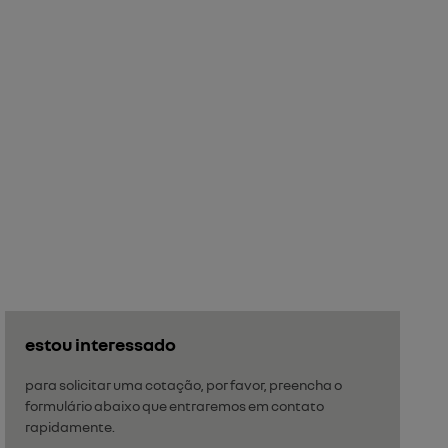
estou interessado
para solicitar uma cotação, por favor, preencha o
formulário abaixo que entraremos em contato
rapidamente.