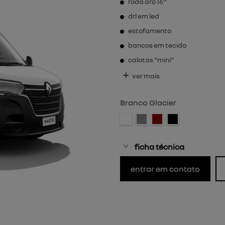
roda aro 16"
drl em led
estofamento
bancos em tecido
calotas "mini"
ver mais
Branco Glacier
ficha técnica
entrar em contato