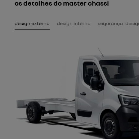
os detalhes do master chassi
design externo
design interno
segurança
desig