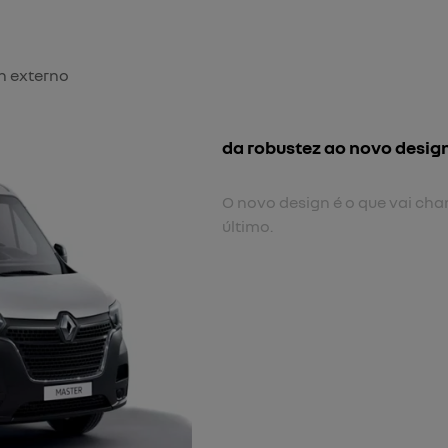
n externo
novo para-choque fronta
Com novo desenho, mais en