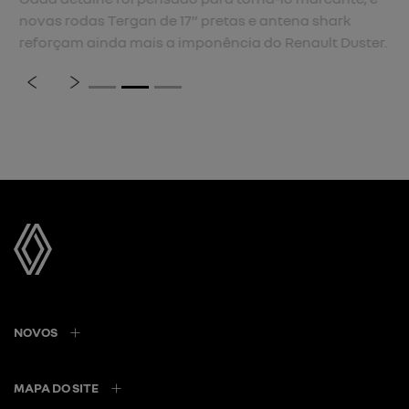
novas rodas Tergan de 17” pretas e antena shark
reforçam ainda mais a imponência do Renault Duster.
previous
next
Próximo
Faróis em LED frontais
NOVOS
MAPA DO SITE