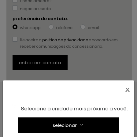
financiamento?
negociar usado
preferência de contato:
whatsapp
telefone
email
li e aceito a
política de privacidade
e concordo em
receber comunicações da concessionária.
entrar em contato
x
DUSTER
versões
Selecione a unidade mais próxima a você.
selecionar