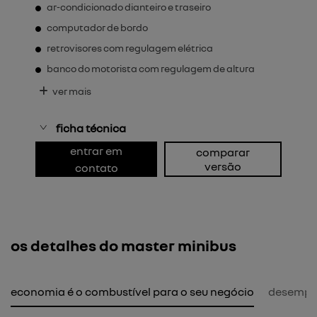
ar-condicionado dianteiro e traseiro
computador de bordo
retrovisores com regulagem elétrica
banco do motorista com regulagem de altura
ver mais
ficha técnica
entrar em
comparar
versão
contato
os detalhes do master minibus
economia é o combustível para o seu negócio
desemp