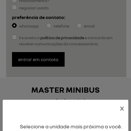
financiamento?
negociar usado
preferência de contato:
whatsapp
telefone
email
li e aceito a
política de privacidade
e concordo em
receber comunicações da concessionária.
entrar em contato
MASTER MINIBUS
versão disponível
x
l3h2
Selecione a unidade mais próxima a você.