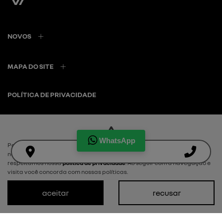
NOVOS
MAPA DO SITE
POLÍTICA DE PRIVACIDADE
PRIMAVIA COMERCIO DE AUTOMOVEIS LTDA
WhatsApp
Para otimizar sua experiência durante a navegação, fazemos uso de
CNPJ: 13.929.982/0001-42
nossa política de cookies e para proteger seus dados pessoais
respeitamos nossa
política de privacidade
. Ao seguir com a navegação e
visita você concorda com nossas políticas.
aceitar
recusar
Desacelere. Seu bem maior é a vida.