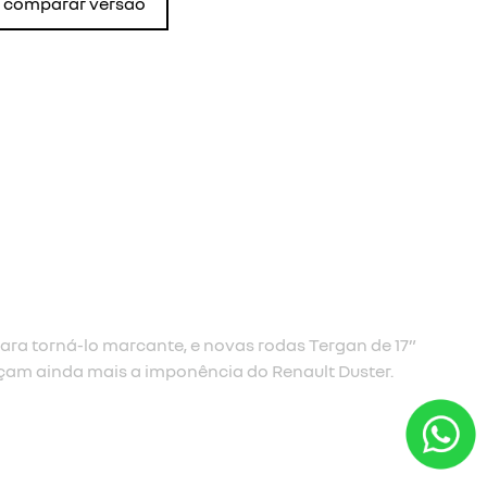
comparar versão
ara torná-lo marcante, e novas rodas Tergan de 17”
rçam ainda mais a imponência do Renault Duster.