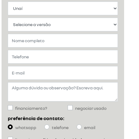
financiamento?
negociar usado
preferência de contato:
whatsapp
telefone
email