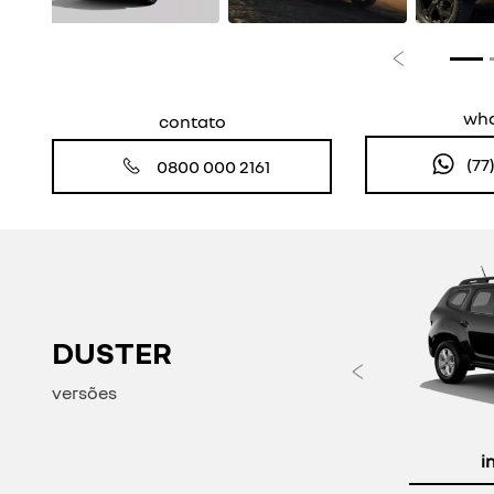
Anterior
wh
contato
(77
0800 000 2161
DUSTER
Anteri
versões
i