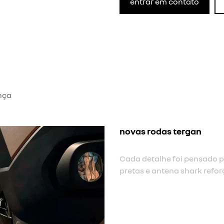
entrar em contato
nça
novas rodas tergan
Cada detalhe foi pensado p
pretas e antena shark refo