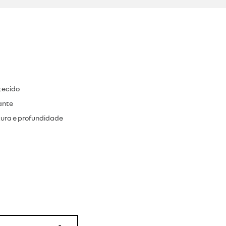
tecido
ante
tura e profundidade