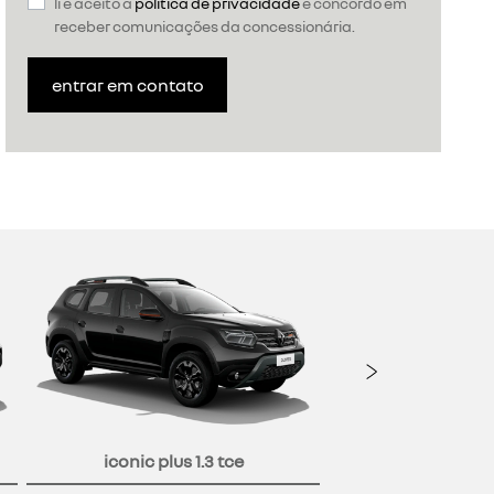
li e aceito a
política de privacidade
e concordo em
receber comunicações da concessionária.
entrar em contato
Próxi
iconic plus 1.3 tce