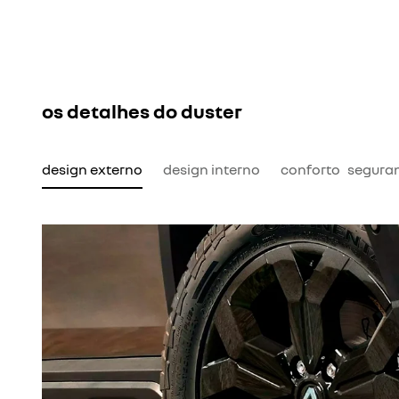
os detalhes do duster
design externo
design interno
conforto
segura