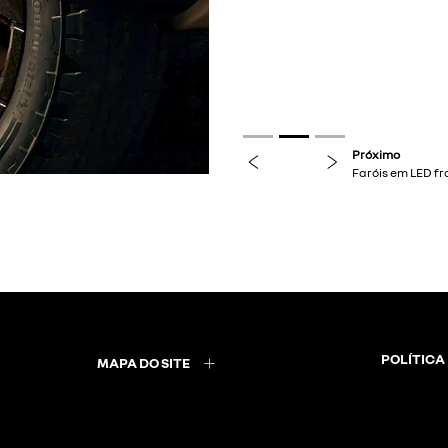
previous
next
Próximo
Faróis em LED fr
POLÍTICA
MAPA DO SITE