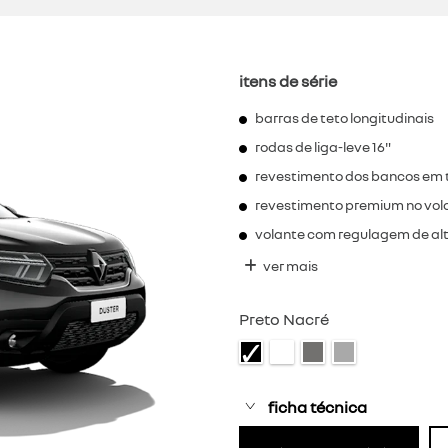
itens de série
barras de teto longitudinais
rodas de liga-leve 16"
revestimento dos bancos em 
revestimento premium no vol
volante com regulagem de al
ver mais
Preto Nacré
ficha técnica