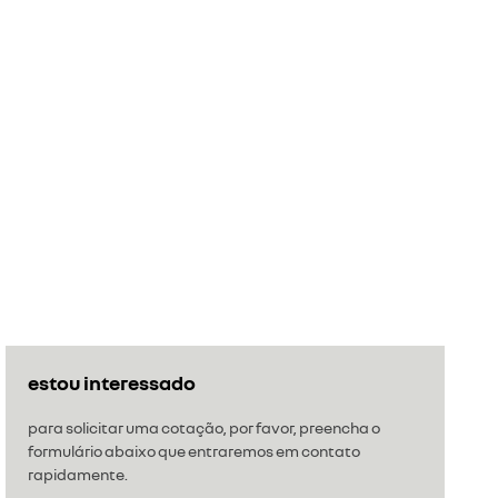
estou interessado
para solicitar uma cotação, por favor, preencha o
formulário abaixo que entraremos em contato
rapidamente.