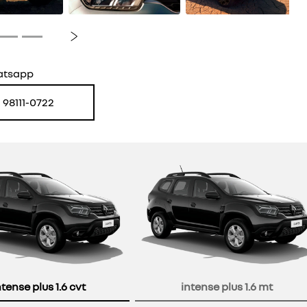
Próximo
atsapp
) 98111-0722
or
ntense plus 1.6 cvt
intense plus 1.6 mt