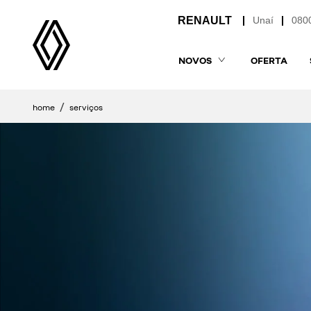
Unaí
080
NOVOS
OFERTA
home
serviços