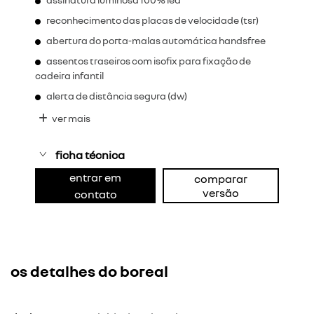
reconhecimento das placas de velocidade (tsr)
abertura do porta-malas automática handsfree
assentos traseiros com isofix para fixação de
cadeira infantil
alerta de distância segura (dw)
ver mais
ficha técnica
entrar em
comparar
versão
contato
os detalhes do boreal