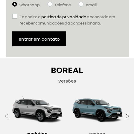
whatsapp
telefone
email
li e aceito a
política de privacidade
e concordo em
receber comunicações da concessionária.
entrar em contato
BOREAL
versões
Anterior
P
evolution
techno