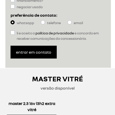
financiamento?
negociar usado
preferência de contato:
whatsapp
telefone
email
li e aceito a
política de privacidade
e concordo em
receber comunicações da concessionária.
entrar em contato
MASTER VITRÉ
versão disponível
master 2.3 16v l3h2 extra
vitré