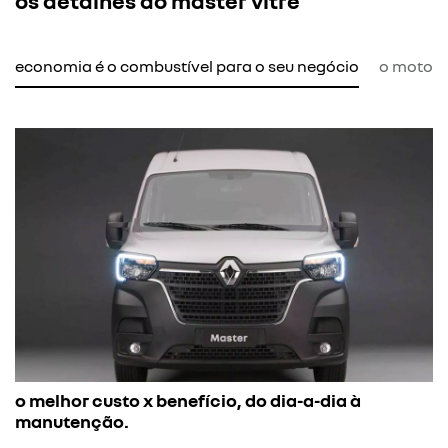
os detalhes do master vitré
economia é o combustível para o seu negócio
o motor d
o melhor custo x benefício, do dia-a-dia à
manutenção.