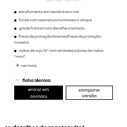
estofamento em tecido kairo noir
faróis com assinatura luminosa c-shape
grade frontal com detalhe cromado
frisos de proteção laterais/frisos de proteção
traseira
rodas de aço 16" com embelezadores de rodas
"mini"
ver mais
ficha técnica
entrar em
comparar
versão
contato