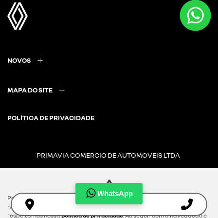
NOVOS
MAPA DO SITE
POLÍTICA DE PRIVACIDADE
PRIMAVIA COMERCIO DE AUTOMOVEIS LTDA
CNPJ: 17.730.943/0001-72
WhatsApp
Para otimizar sua experiência durante a navegação, fazemos uso de
nossa política de cookies e para proteger seus dados pessoais
Desacelere. Seu bem maior é a vida.
respeitamos nossa
política de privacidade
. Ao seguir com a navegação e