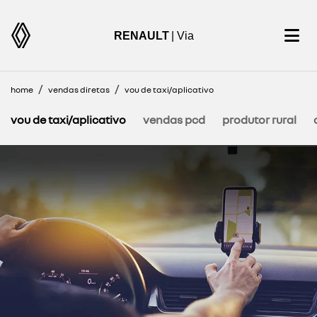
RENAULT
| Via
home
vendas diretas
vou de taxi/aplicativo
vou de taxi/aplicativo
vendas pcd
produtor rural