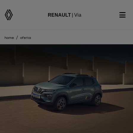
RENAULT
| Via
home
oferta